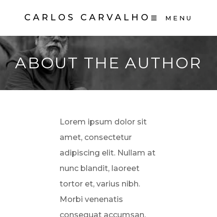
Skip
CARLOS CARVALHO
MENU
to
content
ABOUT THE AUTHOR
Lorem ipsum dolor sit
amet, consectetur
adipiscing elit. Nullam at
nunc blandit, laoreet
tortor et, varius nibh.
Morbi venenatis
consequat accumsan.