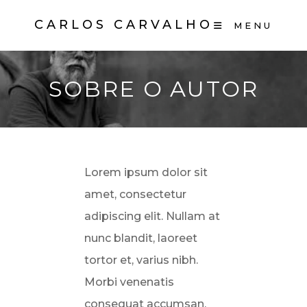
Ir
CARLOS CARVALHO
MENU
para
o
conteúdo
SOBRE O AUTOR
Lorem ipsum dolor sit
amet, consectetur
adipiscing elit. Nullam at
nunc blandit, laoreet
tortor et, varius nibh.
Morbi venenatis
consequat accumsan.